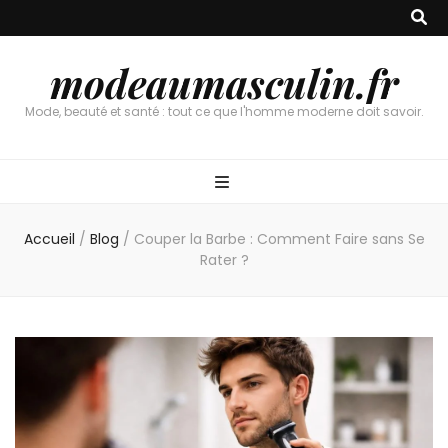
modeaumasculin.fr
Mode, beauté et santé : tout ce que l'homme moderne doit savoir.
Accueil
/
Blog
/
Couper la Barbe : Comment Faire sans Se
Rater ?